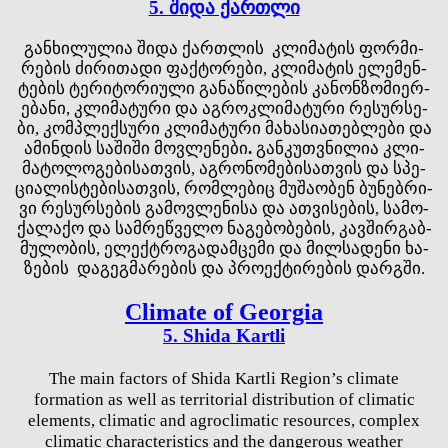
5. შიდა ქართლი
გან­ხი­ლუ­ლია ში­და ქარ­თლის კლი­მა­ტის ფორ­მი­
რე­ბის ძი­რი­თა­დი ფაქ­ტო­რე­ბი, კლი­მა­ტის ელ­ემ­ენ­
ტე­ბის ტე­რი­ტო­რი­უ­ლი გა­ნა­წი­ლე­ბის კა­ნონ­ზო­მი­ერ­
ებ­ა­ნი, კლი­მა­ტუ­რი და აგ­როკ­ლი­მა­ტუ­რი რე­სურ­სე­
ბი, კომ­პლექ­სუ­რი კლი­მა­ტუ­რი მა­ხა­სი­ათ­ებ­ლე­ბი და
ამ­ინ­დის სა­ში­ში მოვ­ლე­ნე­ბი
.
გან­კუთ­ვნი­ლია კლი­
მა­ტო­ლო­გე­ბი­სათ­ვის, აგ­რო­ნო­მე­ბი­სათ­ვის და სპე­
ცი­ალ­ის­ტე­ბი­სათ­ვის, რომ­ლე­ბიც მუ­შა­ობ­ენ ბუ­ნებ­რი­
ვი რე­სურ­სე­ბის გა­მოვ­ლე­ნი­სა და ათ­ვი­სე­ბის, სა­მო­
ქა­ლა­ქო და სამ­რეწ­ვე­ლო ნა­გე­ბო­ბე­ბის, კავ­შირ­გაბ­
მუ­ლო­ბის, ელ­ექ­ტრო­გა­დამ­ცე­მი და მილ­სა­დე­ნი ხა­
ზე­ბის და­გეგ­მა­რე­ბის და პრო­ექ­ტი­რე­ბის დარ­გში.
Climate of Georgia
5. Shida Kartli
The main factors of Shida Kartli Region’s climate
formation as well as territorial distribution of climatic
elements, climatic and agroclimatic resources, complex
climatic characteristics and the dangerous weather