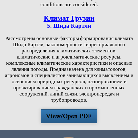
conditions are considered.
Климат Грузии
5. Шида Картли
Рассмотрены основные факторы формирования климата
Шида Картли, закономерности территориального
распределения климатических элементов,
климатические и агроклиматические ресурсы,
комплексные климатические характеристики и опасные
явления погоды. Предназначена для климатологов,
агрономов и специалистов занимающихся выявлением и
освоением природных ресурсов, планированием и
проэктированием гражданских и промышленных
сооружений, линий связи, электропередач и
трубопроводов.