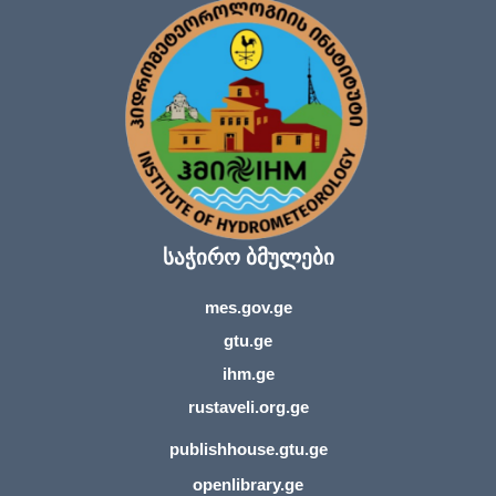
საჭირო ბმულები
mes.gov.ge
gtu.ge
ihm.ge
rustaveli.org.ge
publishhouse.gtu.ge
openlibrary.ge