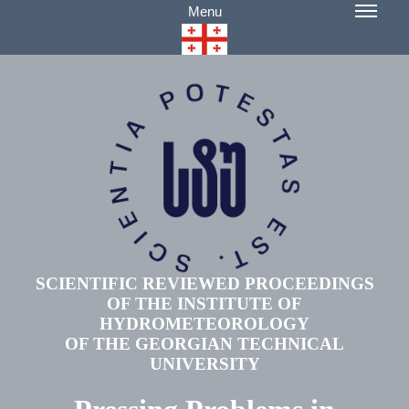
Menu
SCIENTIFIC REVIEWED PROCEEDINGS
OF THE INSTITUTE OF
HYDROMETEOROLOGY
OF THE GEORGIAN TECHNICAL
UNIVERSITY