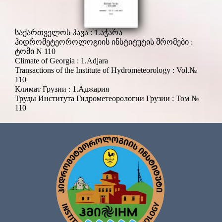
საქართველოს ჰავა : 1.აჭარა
ჰიდრომეტეოროლოგიის ინსტიტუტის შრომები :
ტომი N 110
Climate of Georgia : 1.Adjara
Transactions of the Institute of Hydrometeorology : Vol.№
110
Климат Грузии : 1.Аджария
Труды Института Гидрометеорологии Грузии : Том №
110