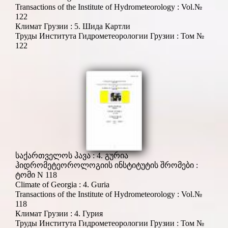
Transactions of the Institute of Hydrometeorology : Vol.№
122
Климат Грузии : 5. Шида Картли
Труды Института Гидрометеорологии Грузии : Том №
122
საქართველოს ჰავა : 4. გურია
ჰიდრომეტეოროლოგიის ინსტიტუტის შრომები :
ტომი N 118
Climate of Georgia : 4. Guria
Transactions of the Institute of Hydrometeorology : Vol.№
118
Климат Грузии : 4. Гурия
Труды Института Гидрометеорологии Грузии : Том №